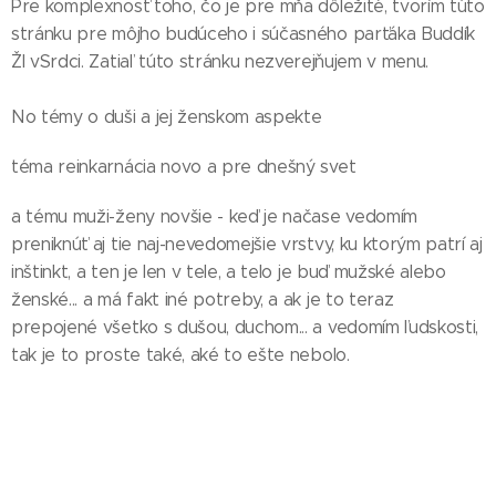
Pre komplexnosť toho, čo je pre mňa dôležité, tvorím túto
stránku pre môjho budúceho i súčasného parťáka Buddík
ŽI vSrdci. Zatiaľ túto stránku nezverejˇnujem v menu.
No témy o duši a jej ženskom aspekte
téma reinkarnácia novo a pre dnešný svet
a tému muži-ženy novšie - keď je načase vedomím
preniknúť aj tie naj-nevedomejšie vrstvy, ku ktorým patrí aj
inštinkt, a ten je len v tele, a telo je buď mužské alebo
ženské... a má fakt iné potreby, a ak je to teraz
prepojené všetko s dušou, duchom... a vedomím ľudskosti,
tak je to proste také, aké to ešte nebolo.