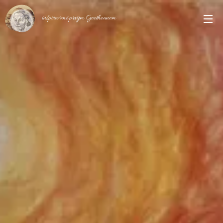
inšpirované prvým Goetheanom