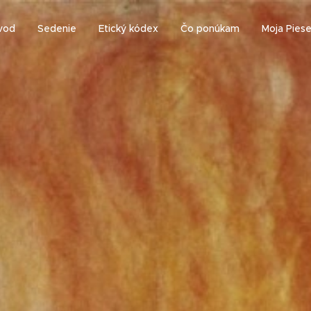
vod
Sedenie
Etický kódex
Čo ponúkam
Moja Pies