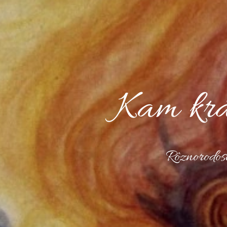
Kam kráč
Rôznorodosť