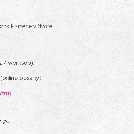
)
krok k zmene v živote
rz / workšop);
 (online obsahy)
kám)
.
ne-