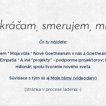
ráčam, smerujem, mie
Čo tu nájdete:
ujem * Moja vízia * Nové Goetheanum v nás a Goetheanu
 Empatia
* A i
né "projekty" - podporme projektorov;
milionár; spolu-tvorenie nového sveta
Súvisiace s tým sú aj
Moje témy (videodary)
(stránka v procese ladenia:-)