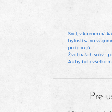
Svet, v ktorom má kaž
bytostí sa vo vzájom
podporujú. ...
Život našich snov - 
Ak by bolo všetko mo
Pre u