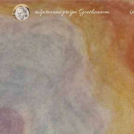
inšpirované prvým Goetheanom
Ú