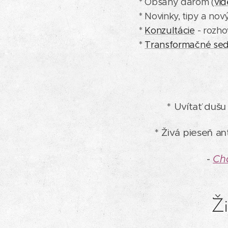
* Obsahy darom (
vid
* Novinky, tipy a nov
*
Konzultácie
- rozho
*
Transformačné sed
* Uvítať dušu
* Živá pieseň a
-
Chc
Ži