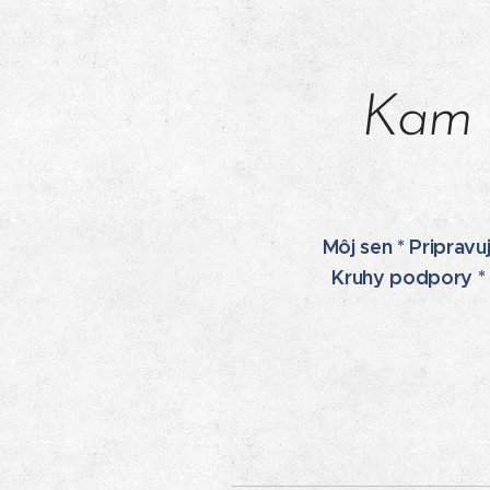
Kam k
Môj sen * Priprav
Kruhy podpory *