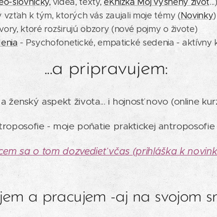
eo-slovníčky,
videá, texty,
eKnižka Môj vysnený život
...
ý vzťah k tým, ktorých vás zaujali moje témy (
Novinky
)
vory, ktoré rozširujú obzory (nové pojmy o živote)
enia
- Psychofonetické, empatické sedenia - aktívny 
...a pripravujem:
 a ženský aspekt života... i hojnosť novo (online ku
ntroposofie - moje poňatie praktickej antroposofie
em sa o tom dozvedieť včas (prihláška k novin
jem a pracujem -aj na svojom s