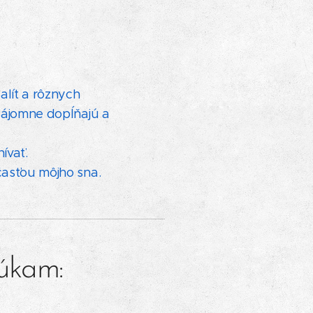
alít a rôznych
vzájomne dopĺňajú a
nívať.
časťou môjho sna.
núkam: