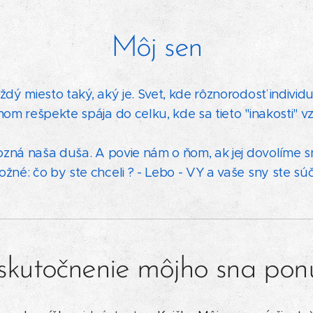
Môj sen
dý miesto taký, aký je. Svet, kde rôznorodosť individu
nom rešpekte spája do celku, kde sa tieto "inakosti" 
pozná naša duša. A povie nám o ňom, ak jej dovolíme s
žné: čo by ste chceli ? -
Lebo - VY a vaše sny ste sú
skutočnenie môjho sna po