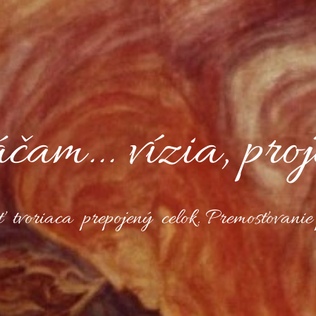
am... vízia, proj
 tvoriaca prepojený celok. Premosťovanie 