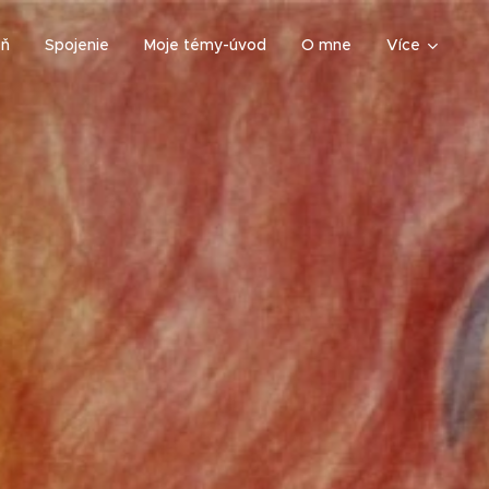
eň
Spojenie
Moje témy-úvod
O mne
Více