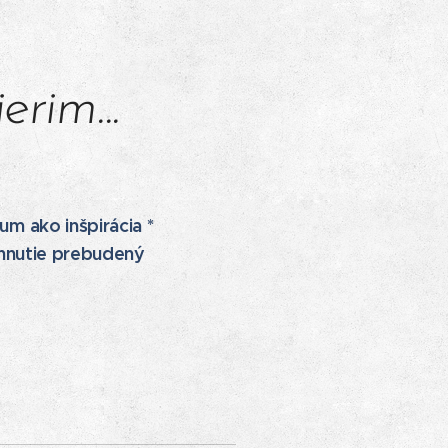
rim...
m ako inšpirácia *
 hnutie prebudený