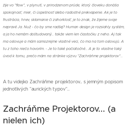
žije vo "flow", v plynutí, v prirodzenom prúde, ktorý človeku donáša
spokojnosť, mier, či úspešnosť alebo radostné prekvapenie. Ak je to
frustrácia, hnev, sklamanie či zahorklosť, je to znak, že žijeme svoje
nepravé Ja. Nuž - čo by sme radšej? Human design je rozsiahly systém,
a ja ho nemám doštudovaný... takže viem len čiastočku z neho. Aj tak
ma oslovuje a mám samozrejme vlastné veci, čo ma na tom oslovujú. A
tu z toho niečo hovorím. - Je to také počiatočné... A je to vlastne taký
úvod k tomu, prečo mám na stránke výzvu "Zachráňme projektorov"...
A tu videjko Zachráňme projektorov... s jemným popisom
jednotlivých "aurických typov"...
Zachráňme Projektorov... (a
nielen ich)