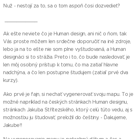
Nuž - nestojí za to, sa o tom aspoň čosi dozvedieť?
___________
Ak ešte neviete čo je Human design, ani nič o ňom, tak
Vás proste môžem len srdečne doporučiť na iné zdroje,
lebo ja na to ešte nie som plne vyštudovaná, a Human
designáci si to strážia. Preto i to, čo bude nasledovať, je
len môj osobný prístup k tomu, čo ma zatiaľ hlavne
nadchýna, a čo len postupne študujem (zatiaľ prvé dva
kurzy).
Ako prvé je fajn, si nechať vygenerovať svoju mapu. To je
možné napríklad na českých stránkach Human designu,
stránkach Jakuba Střítezského, ktorý celú túto vedu, aj s
možnosťou ju študovať, preložil do češtiny. - Ďakujeme,
Jakube!!