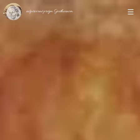
inšpirované prvým Goetheanom