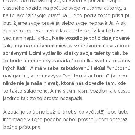
človeku do rúk nástroj, akýsi návod na použitie svojho
vlastného vozidla, na počutie svoje vnútornej autority, a
na to, ako "žiť svoje pravé Ja". Lebo podľa tohto prístupu
buď žijeme svoje pravé ja, alebo svoje nepravé Ja. A ak
žijeme to nepravé, máme kopec starostí a konfliktov, a
Naše vozidlo je totiž dizajnované
veci nám nejdú ľahko...
tak, aby na správnom mieste, v správnom čase a pred
správnymi ľuďmi vyžiarilo všetky svoje talenty tak, že
to bude harmonicky zapadať do celku sveta a osudov
iných ľudí...
A má v sebe zabudovanú i akúsi "vnútornú
navigáciu", ktorú nazýva "vnútorná autorita" (ktorou
nikde nie je naša hlava!), ktorá nás dovedie tam, kde
to takto súladné je.
A my s tým našim vozdlom ale často
jazdíme tak, že to proste nezapadá.
A zatiaľ je to úplne bežné, (niet si čo vyčítať!!), lebo tieto
informácie v tejto podobe neboli proste ľuďom doteraz
bežne prístupné.