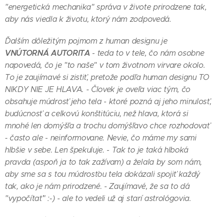
"energetická mechanika" správa v živote prirodzene tak,
aby nás viedla k životu, ktorý nám zodpovedá.
Ďalším dôležitým pojmom z human designu je
VNÚTORNÁ AUTORITA
- teda to v tele, čo nám osobne
napovedá, čo je "to naše" v tom životnom virvare okolo.
To je zaujímavé si zistiť, pretože podľa human designu TO
NIKDY NIE JE HLAVA. - Človek je oveľa viac tým, čo
obsahuje múdrosť jeho tela - ktoré pozná aj jeho minulosť,
budúcnosť a celkovú konštitúciu, než hlava, ktorá si
mnohé len domýšľa a trochu domýšľavo chce rozhodovať
- často ale - neinformovane. Nevie, čo máme my sami
hlbšie v sebe. Len špekuluje. - Tak to je taká hlboká
pravda (aspoň ja to tak zažívam) a želala by som nám,
aby sme sa s tou múdrosťou tela dokázali spojiť každý
tak, ako je nám prirodzené. - Zaujímavé, že sa to dá
"vypočítať" :-) - ale to vedeli už aj starí astrológovia.