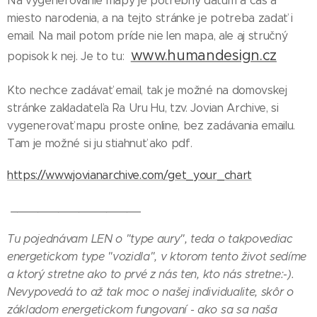
Na vygenerovanie mapy je potrebný dátum a čas a
miesto narodenia, a na tejto stránke je potreba zadať i
email. Na mail potom príde nie len mapa, ale aj stručný
www.humandesign.cz
popisok k nej. Je to tu:
Kto nechce zadávať email, tak je možné na domovskej
stránke zakladateľa Ra Uru Hu, tzv. Jovian Archive, si
vygenerovať mapu proste online, bez zadávania emailu.
Tam je možné si ju stiahnuť ako pdf.
https://www.jovianarchive.com/get_your_chart
___________________
Tu pojednávam LEN o "type aury", teda o takpovediac
energetickom type "vozidla", v ktorom tento život sedíme
a ktorý stretne ako to prvé z nás ten, kto nás stretne:-).
Nevypovedá to až tak moc o našej individualite, skôr o
základom energetickom fungovaní - ako sa sa naša