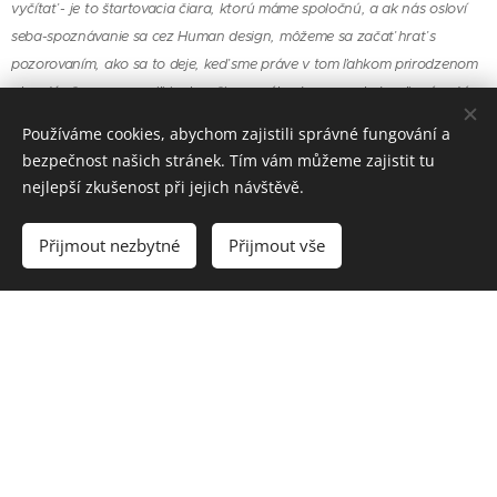
vyčítať - je to štartovacia čiara, ktorú máme spoločnú, a ak nás osloví
seba-spoznávanie sa cez Human design, môžeme sa začať hrať s
pozorovaním, ako sa to deje, keď sme práve v tom ľahkom prirodzenom
plynutí - čo sme spravili inak: a či sme náhodou nenasledovali práve tú
svoju vnútornú autoritu. Celé ľudstvo ak je "dizajnované" tak, aby každý
Používáme cookies, abychom zajistili správné fungování a
jednotlivec plynul prirodzene svetom a žiaril do sveta svoje talenty, a
bezpečnost našich stránek. Tím vám můžeme zajistit tu
potom i spolupráca bude medzi nami prekvitať, tak sú isté popisy
nejlepší zkušenost při jejich návštěvě.
niektorých našich energií, ktoré v bežnom vedomí nie sú prítomné a teda
nie sú rešpektované ich zákonitosti. A to je tak u všetkých aurických
Přijmout nezbytné
Přijmout vše
typov od malička: proste nás vychovávajú tak, aby sme robili to, čo nám
energeticky neprísluší, a to nás stojí potom tú frustráciu, hnev, či
zahorknutosť. Nuž - môžeme aspoň vedieť že to existuje a začať sa s
tým bádateľsky potýkať. A vytvoriť priestor i pre to, čo "tu ešte nebolo"
(čo sú napríklad tí Projektori). :-))
A ešte stručne k tomu oslobodzovaniu otrokov