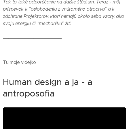
Tak to také odporúčanie na ďalšie štúdium. Teraz - môj
príspevok k "oslobodeniu z vnútorného otroctva" a k
záchrane Projektorov, ktorí nemajú okolo seba vzory, ako
svoju energiu či "mechaniku" žiť.
_____________________
Tu moje videjko
Human design a ja - a
antroposofia