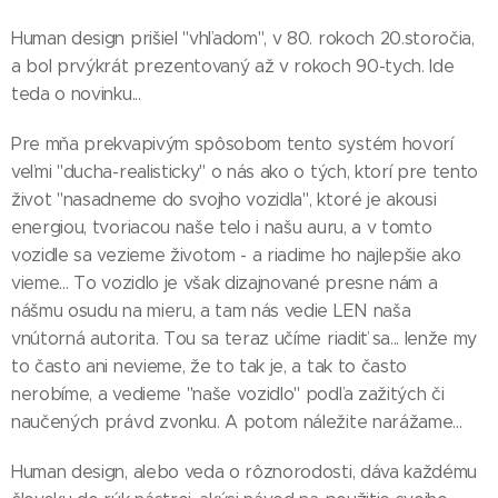
Human design prišiel "vhľadom", v 80. rokoch 20.storočia,
a bol prvýkrát prezentovaný až v rokoch 90-tych. Ide
teda o novinku...
Pre mňa prekvapivým spôsobom tento systém hovorí
veľmi "ducha-realisticky" o nás ako o tých, ktorí pre tento
život "nasadneme do svojho vozidla", ktoré je akousi
energiou, tvoriacou naše telo i našu auru, a v tomto
vozidle sa vezieme životom - a riadime ho najlepšie ako
vieme... To vozidlo je však dizajnované presne nám a
nášmu osudu na mieru, a tam nás vedie LEN naša
vnútorná autorita. Tou sa teraz učíme riadiť sa... lenže my
to často ani nevieme, že to tak je, a tak to často
nerobíme, a vedieme "naše vozidlo" podľa zažitých či
naučených právd zvonku. A potom náležite narážame...
Human design, alebo veda o rôznorodosti, dáva každému