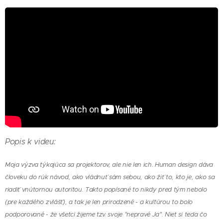
Popis k videu:
Moja výzva týkajúca sa projektorov, ale nie len ich. Human design dáva
človeku do rúk návod, ako vládnuť sám sebou, ako žiť to, kto je, ako sa
riadiť vnútornou autoritou. Takto popísané to nikdy pred tým nebolo
(pre každého zvlášť), a tak je len prirodzené - a kultúrou to bolo
podporované - že všetci žijeme tzv. svoje "nepravé Ja". Niet si teda čo