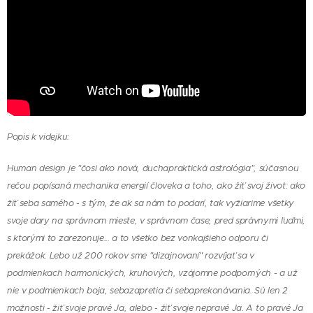
Popis k videjku:
Human design je "čosi ako nová, duchapraktická astrológia", súčasnou
rečou popísaná mechanika energií človeka a toho, ako žiť svoj život: ako
žiť seba samého - s tým, že ak sa nám to podarí, tak vyžiarime všetky
svoje dary na správnom mieste, v správnom čase, pred správnymi ľuďmi,
s ktorými to zarezonuje... a to všetko bez vonkajšieho odporu či
prekážok. Lebo už 200 rokov sme "dizajnovaní" rozvíjať sa v
podmienkach harmonických, kruhových, vzájomne podporných - a už
nie v podmienkach boja, sebazapretia či sebaprekonávania. Sú len 2
možnosti - žiť svoje pravé Ja, alebo - žiť svoje nepravé Ja. A to pravé Ja