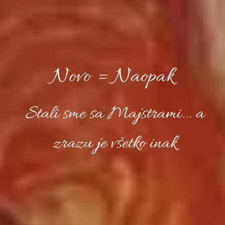
Novo = Naopak
Stali sme sa Majstrami... a
zrazu je všetko inak