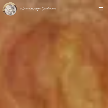
inšpirované prvým Goetheanom