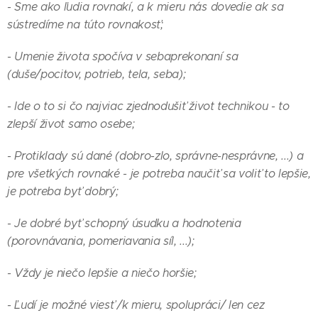
- Sme ako ľudia rovnakí, a k mieru nás dovedie ak sa
sústredíme na túto rovnakosť;
- Umenie života spočíva v sebaprekonaní sa
(duše/pocitov, potrieb, tela, seba);
- Ide o to si čo najviac zjednodušiť život technikou - to
zlepší život samo osebe;
- Protiklady sú dané (dobro-zlo, správne-nesprávne, ...) a
pre všetkých rovnaké - je potreba naučiť sa voliť to lepšie,
je potreba byť dobrý;
- Je dobré byť schopný úsudku a hodnotenia
(porovnávania, pomeriavania síl, ...);
- Vždy je niečo lepšie a niečo horšie;
- Ľudí je možné viesť /k mieru, spolupráci/ len cez