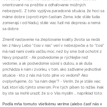
orientované na prežitie a odhaľovanie možných
nebezpečí... Z toho vyplýva paradoxná situácia, že hoci sa
máme dobre (oproti iným častiam Zeme, kde stále ľudia
zomierajú i od hladu), stále viac ľudí má depresiu a nemá
sa dobre.
Zmeniť nastavenie na zlepšovanie kvality života sa nedá
len z hlavy. Lebo "čosi v nás" verí v nebezpečie a to "čosi"
má nad nami oveľa väčšiu moc, než by sme boli ochotní z
hlavy pripustiť. - Ak podvedomie je rýchlejšie než
vedomie, a ak podvedomie súvisí s dušou, a ak duša
prichádza k nám i zvonku, v tom, ako zažívame jednotlivé
situácie - kto z nás má toto plne vo vedomí? Ako
ovplyvňujeme, čo "sa nám deje"? - Verím, že je stále viac
ľudí, ktorí idú týmto smerom. Pre tých píšem to nižšie. Inak
by ste sa mohli uraziť, že si o Vás myslím ... napríklad toto:
Podľa mňa tomuto všetkému veríme (alebo časť nás v