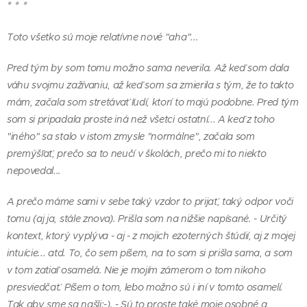
* * *
Toto všetko sú moje relatívne nové "aha"...
Pred tým by som tomu možno sama neverila. Až keď som dala
váhu svojmu zažívaniu, až keď som sa zmierila s tým, že to takto
mám, začala som stretávať ľudí, ktorí to majú podobne. Pred tým
som si pripadala proste iná než všetci ostatní... A keď z toho
"iného" sa stalo v istom zmysle "normálne", začala som
premýšľať, prečo sa to neučí v školách, prečo mi to niekto
nepovedal...
A prečo máme sami v sebe taký vzdor to prijať, taký odpor voči
tomu (aj ja, stále znova). Prišla som na nižšie napísané. - Určitý
kontext, ktorý vyplýva - aj - z mojich ezoterných štúdií, aj z mojej
intuície... atd. To, čo sem píšem, na to som si prišla sama, a som
v tom zatiaľ osamelá. Nie je mojím zámerom o tom nikoho
presviedčať. Píšem o tom, lebo možno sú i iní v tomto osamelí.
Tak aby sme sa našli:-). - Sú to proste také moje osobné a