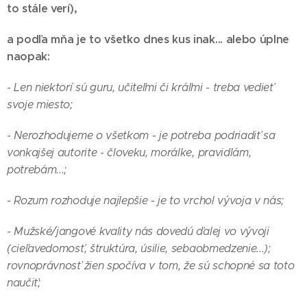
to stále verí),
a podľa mňa je to všetko dnes kus inak... alebo úplne
naopak:
- Len niektorí sú guru, učiteľmi či kráľmi - treba vedieť
svoje miesto;
- Nerozhodujeme o všetkom - je potreba podriadiť sa
vonkajšej autorite - človeku, morálke, pravidlám,
potrebám...;
- Rozum rozhoduje najlepšie - je to vrchol vývoja v nás;
- Mužské/jangové kvality nás dovedú ďalej vo vývoji
(cieľavedomosť, štruktúra, úsilie, sebaobmedzenie...);
rovnoprávnosť žien spočíva v tom, že sú schopné sa toto
naučiť;