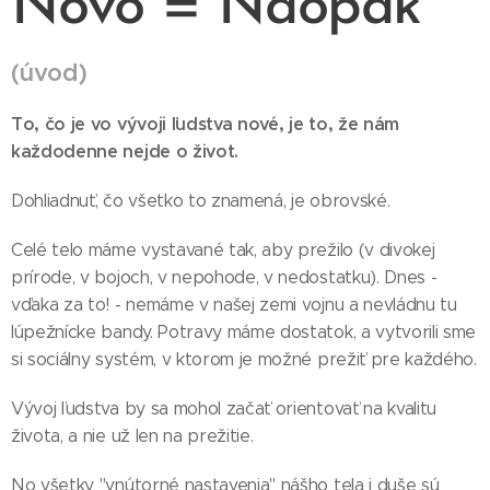
Novo = Naopak
(úvod)
To, čo je vo vývoji ľudstva nové, je to, že nám
každodenne nejde o život.
Dohliadnuť, čo všetko to znamená, je obrovské.
Celé telo máme vystavané tak, aby prežilo (v divokej
prírode, v bojoch, v nepohode, v nedostatku). Dnes -
vďaka za to! - nemáme v našej zemi vojnu a nevládnu tu
lúpežnícke bandy. Potravy máme dostatok, a vytvorili sme
si sociálny systém, v ktorom je možné prežiť pre každého.
Vývoj ľudstva by sa mohol začať orientovať na kvalitu
života, a nie už len na prežitie.
No všetky "vnútorné nastavenia" nášho tela i duše sú