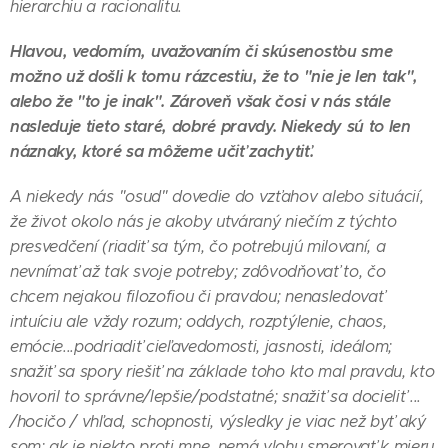
hierarchiu a racionalitu.
Hlavou, vedomím, uvažovaním či skúsenosťou sme
možno už došli k tomu rázcestiu, že to "nie je len tak",
alebo že "to je inak". Zároveň však čosi v nás stále
nasleduje tieto staré, dobré pravdy. Niekedy sú to len
náznaky, ktoré sa môžeme učiť zachytiť.
A niekedy nás "osud" dovedie do vzťahov alebo situácií,
že život okolo nás je akoby utváraný niečím z týchto
presvedčení (riadiť sa tým, čo potrebujú milovaní, a
nevnímať až tak svoje potreby; zdôvodňovať to, čo
chcem nejakou filozofiou či pravdou; nenasledovať
intuíciu ale vždy rozum; oddych, rozptýlenie, chaos,
emócie...podriadiť cieľavedomosti, jasnosti, ideálom;
snažiť sa spory riešiť na základe toho kto mal pravdu, kto
hovoril to správne/lepšie/podstatné; snažiť sa docieliť ...
/hocičo / vhľad, schopnosti, výsledky je viac než byť aký
som; ak je niekto proti mne, nemá vlohu smerovať k mieru,