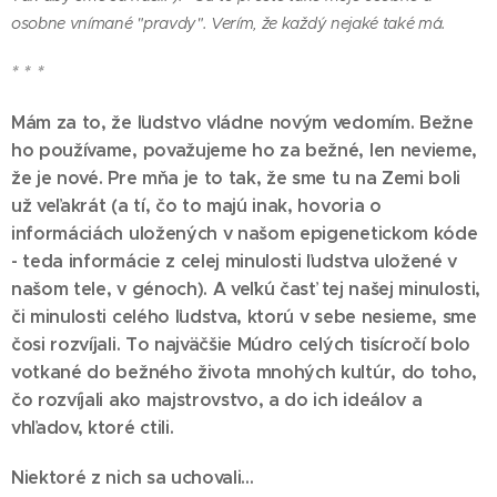
osobne vnímané "pravdy". Verím, že každý nejaké také má.
* * *
Mám za to, že ľudstvo vládne novým vedomím. Bežne
ho používame, považujeme ho za bežné, len nevieme,
že je nové. Pre mňa je to tak, že sme tu na Zemi boli
už veľakrát (a tí, čo to majú inak, hovoria o
informáciách uložených v našom epigenetickom kóde
- teda informácie z celej minulosti ľudstva uložené v
našom tele,
v génoch
). A veľkú časť tej našej minulosti,
či minulosti celého ľudstva, ktorú v sebe nesieme, sme
čosi rozvíjali. To najväčšie Múdro celých tisícročí bolo
votkané do bežného života mnohých kultúr, do toho,
čo rozvíjali ako majstrovstvo, a do ich ideálov a
vhľadov, ktoré ctili.
Niektoré z nich sa uchovali...