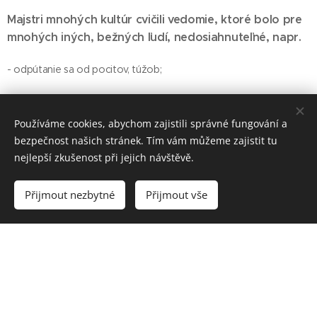
Majstri mnohých kultúr cvičili vedomie, ktoré bolo pre
mnohých iných, bežných ľudí, nedosiahnuteľné, napr.
- odpútanie sa od pocitov, túžob;
- prekonanie potrieb tela i duše;
Používáme cookies, abychom zajistili správné fungování a
- rozšírenie vedomia za hranice tela;
bezpečnost našich stránek. Tím vám můžeme zajistit tu
nejlepší zkušenost při jejich návštěvě.
- pozdvihnutie sa k vyššej múdrosti;
Přijmout nezbytné
Přijmout vše
- podriadenie svojho života zákonitostiam vyšších ideálov
(morálky, duchovna, múdrosti učiteľov, spoločenského poriadku,
náboženstva);
- slúženie tým, ktorí tieto ideály stelesňovali (kráľom, cirkvi,
šľachte, guruom, vodcom ľudstva);
- vnímanie protikladov (dobra-zla, správneho-nesprávneho, jin-