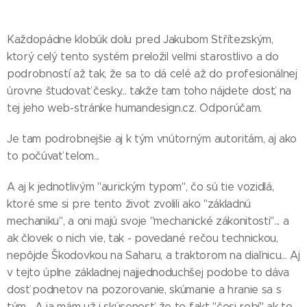
Každopádne klobúk dolu pred Jakubom Střítezským,
ktorý celý tento systém preložil veľmi starostlivo a do
podrobností až tak, že sa to dá celé až do profesionálnej
úrovne študovať česky... takže tam toho nájdete dosť, na
tej jeho web-stránke humandesign.cz. Odporúčam.
Je tam podrobnejšie aj k tým vnútorným autoritám, aj ako
to počúvať telom...
A aj k jednotlivým "aurickým typom", čo sú tie vozidlá,
ktoré sme si pre tento život zvolili ako "základnú
mechaniku", a oni majú svoje "mechanické zákonitosti"... a
ak človek o nich vie, tak - povedané rečou technickou,
nepôjde Škodovkou na Saharu, a traktorom na diaľnicu... Aj
v tejto úplne základnej najjednoduchšej podobe to dáva
dosť podnetov na pozorovanie, skúmanie a hranie sa s
tým... A ja mám už i skúsenosť, že to fakt "čosi robí" ak to