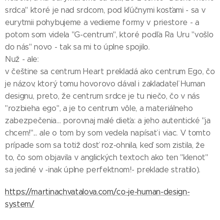
srdca" ktoré je nad srdcom, pod kľúčnymi kosťami - sa v
eurytmii pohybujeme a vedieme formy v priestore - a
potom som videla "G-centrum", ktoré podľa Ra Uru "vošlo
do nás" novo - tak sa mi to úplne spojilo.
Nuž - ale:
v češtine sa centrum Heart prekladá ako centrum Ego, čo
je názov, ktorý tomu hovorovo dával i zakladateľ Human
designu, preto, že centrum srdce je tu niečo, čo v nás
"rozbieha ego", a je to centrum vôle, a materiálneho
zabezpečenia... porovnaj malé dieťa: a jeho autentické "ja
chcem!"... ale o tom by som vedela napísať i viac. V tomto
prípade som sa totiž dosť roz-ohnila, keď som zistila, že
to, čo som objavila v anglických textoch ako ten "klenot"
sa jediné v -inak úplne perfektnom!- preklade stratilo).
https://martinachvatalova.com/co-je-human-design-
system/