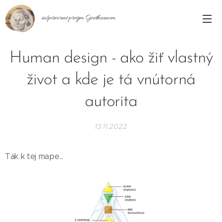
inšpirované prvým Goetheanom
Human design - ako žiť vlastný
život a kde je tá vnútorná
autorita
13.11.2022
Tak k tej mape...