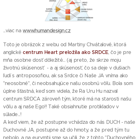
...viac na
www.humandesign.cz
Toto je obrázok z webu od Martiny Chvátalové, ktorá
centrum Heart preložila ako SRDCE
anglické
, čo je pre
mňa osobne dosť dôležité... (aj preto, že skrze moju
životnú skúsenosť - a aj skúsenosť, čo sa deje v dušiach
ľudí s antroposofiou, ak sa Srdce či Naše JA vníma ako
"neosobné", či neobsahujúce našu osobnú vôľu. Bola som
úplne šťastná, keď som videla, že Ra Uru Hu nazval
centrum SRDCA zároveň tým, ktoré má na starosti našu
vôľu a aj naše Ego!! Také obsiahnutie protikladov v
súlade...!
A keď viem, že až postupne vchádza do nás DUCH - naše
Duchovné JA, postupne až do hmoty, a že pred tým tu
nebolo, a na eurymtii sme sa učili, že z tohto "Duchovného