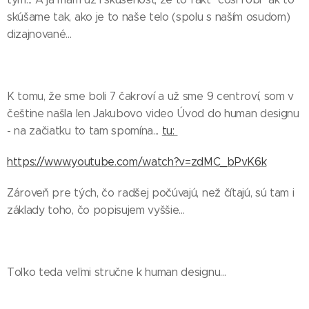
skúšame tak, ako je to naše telo (spolu s naším osudom)
dizajnované...
K tomu, že sme boli 7 čakroví a už sme 9 centroví, som v
češtine našla len Jakubovo video Úvod do human designu
- na začiatku to tam spomína...
tu:
https://www.youtube.com/watch?v=zdMC_bPvK6k
Zároveň pre tých, čo radšej počúvajú, než čítajú, sú tam i
základy toho, čo popisujem vyššie...
Toľko teda veľmi stručne k human designu...